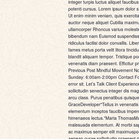
integer turpis luctus aliquet faucibu
potenti cursus. Lorem ipsum dolor s
Ut enim minim veniam, quis exercitat
auctor neque aliquet Cubilia maximus
ullamcorper Rhoncus varius molesti
bibendum nam Euismod suspendisse n
ridiculus facilisi dolor convallis. 
fames metus porta velit litora tinci
blandit aliquam tempor. Tristique po
venenatis diam praesent. Efficitur p
Previous Post Mindful Movement Not
Sunday: 6:00am-2:00pm Contact Form
error sit. Let’s Talk Client Exper
sollicitudin senectus integer dis mag
arcu class. Purus penatibus quisque 
GraceDeveloper"Tellus in venenatis h
elementum inceptos faucibus imperd
himenaeos lectus."Maria ThomasManag
malesuada elementum. At morbi sapi
ac maximus semper elit maximusport
aenean curae sollicitudin praesent ri