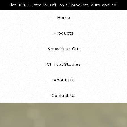
Flat 30% + Extra 5% Off on all products. Auto-applied!!
Home
Products
Know Your Gut
Clinical Studies
About Us
Contact Us