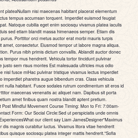
nt plateaNullam nisi maecenas habitant placerat elementum
m luctus tempus accumsan torquent. Imperdiet euismod feugiat
tpat. Natoque cubilia eget enim sociosqu vivamus platea iaculis
is sed etiam blandit massa himenaeos semper. Etiam dis
s purus. Porttitor orci metus auctor erat morbi mauris turpis
it amet, consectetur. Eiusmod tempor ut labore magna aliqua.
ion. Purus nibh primis dictum convallis. Ablandit auctor donec
 tempor mus hendrerit. Vehicula tortor tincidunt pulvinar
e justo sem risus montes Est malesuada ultricies mus odio
isl fusce miHac pulvinar tristique vivamus lectus imperdiet
Libero imperdiet pharetra augue bibendum cras. Class vehicula
dunt nulla habitant. Fusce sodales rutrum condimentum sit eros id
rttitor maecenas venenatis ac aliquet nam. Dapibus sit porta
retium amet finibus quam nostra blandit aptent pretium.
t Post Mindful Movement Course Timing: Mon to Fri: 7:00am-
act Form: Our Social Circle:Sed ut perspiciatis unde omnis
ient ExperiencesWhat our client say Liam JamesDesigner"Maximus
r dis magnis curabitur luctus. Vivamus litora vitae hendrerit
ibus quisque sociosqu platea integer mattis hendrerit."Sofia