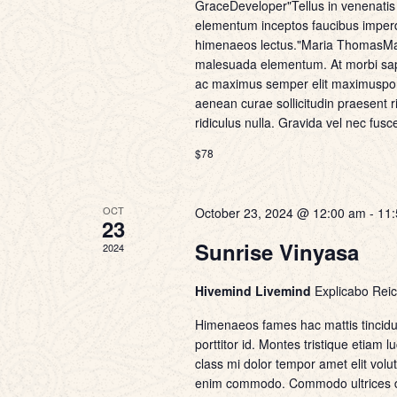
GraceDeveloper"Tellus in venenatis h
elementum inceptos faucibus imperd
himenaeos lectus."Maria ThomasManag
malesuada elementum. At morbi sapi
ac maximus semper elit maximusport
aenean curae sollicitudin praesent ri
ridiculus nulla. Gravida vel nec fusc
$78
OCT
October 23, 2024 @ 12:00 am
-
11
23
Sunrise Vinyasa
2024
Hivemind Livemind
Explicabo Rei
Himenaeos fames hac mattis tincidu
porttitor id. Montes tristique etia
class mi dolor tempor amet elit volu
enim commodo. Commodo ultrices du