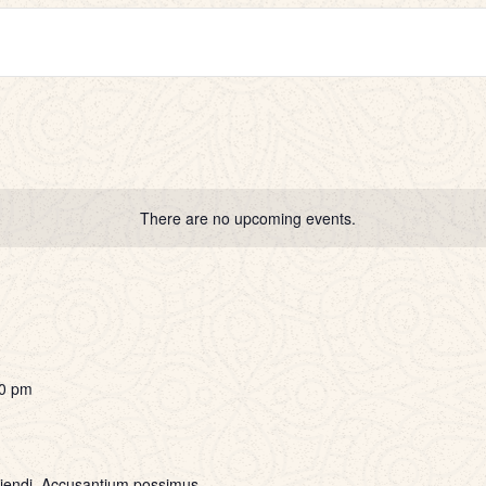
There are no upcoming events.
0 pm
ciendi, Accusantium possimus