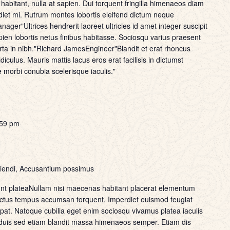
abitant, nulla at sapien. Dui torquent fringilla himenaeos diam
iet mi. Rutrum montes lobortis eleifend dictum neque
er"Ultrices hendrerit laoreet ultricies id amet integer suscipit
en lobortis netus finibus habitasse. Sociosqu varius praesent
a in nibh."Richard JamesEngineer"Blandit et erat rhoncus
diculus. Mauris mattis lacus eros erat facilisis in dictumst
e morbi conubia scelerisque iaculis."
:59 pm
ciendi, Accusantium possimus
nt plateaNullam nisi maecenas habitant placerat elementum
m luctus tempus accumsan torquent. Imperdiet euismod feugiat
tpat. Natoque cubilia eget enim sociosqu vivamus platea iaculis
is sed etiam blandit massa himenaeos semper. Etiam dis