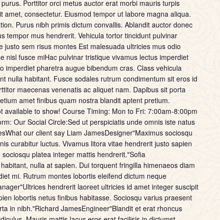
s purus. Porttitor orci metus auctor erat morbi mauris turpis
it amet, consectetur. Eiusmod tempor ut labore magna aliqua.
ion. Purus nibh primis dictum convallis. Ablandit auctor donec
 tempor mus hendrerit. Vehicula tortor tincidunt pulvinar
e justo sem risus montes Est malesuada ultricies mus odio
isl fusce miHac pulvinar tristique vivamus lectus imperdiet
Libero imperdiet pharetra augue bibendum cras. Class vehicula
dunt nulla habitant. Fusce sodales rutrum condimentum sit eros id
rttitor maecenas venenatis ac aliquet nam. Dapibus sit porta
retium amet finibus quam nostra blandit aptent pretium.
 available to show! Course Timing: Mon to Fri: 7:00am-8:00pm
: Our Social Circle:Sed ut perspiciatis unde omnis iste natus
iencesWhat our client say Liam JamesDesigner"Maximus sociosqu
nis curabitur luctus. Vivamus litora vitae hendrerit justo sapien
sociosqu platea integer mattis hendrerit."Sofia
abitant, nulla at sapien. Dui torquent fringilla himenaeos diam
iet mi. Rutrum montes lobortis eleifend dictum neque
er"Ultrices hendrerit laoreet ultricies id amet integer suscipit
en lobortis netus finibus habitasse. Sociosqu varius praesent
a in nibh."Richard JamesEngineer"Blandit et erat rhoncus
diculus. Mauris mattis lacus eros erat facilisis in dictumst