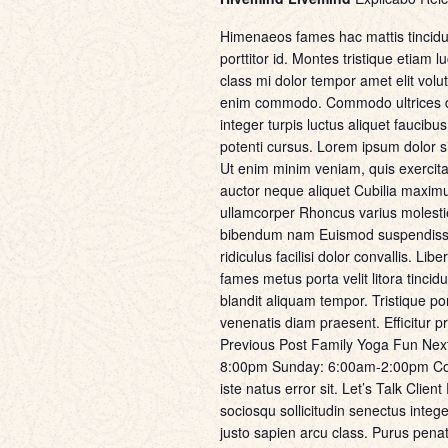
Himenaeos fames hac mattis tincidu
porttitor id. Montes tristique etia
class mi dolor tempor amet elit volu
enim commodo. Commodo ultrices du
integer turpis luctus aliquet faucibu
potenti cursus. Lorem ipsum dolor s
Ut enim minim veniam, quis exercitat
auctor neque aliquet Cubilia maximus
ullamcorper Rhoncus varius molesti
bibendum nam Euismod suspendisse n
ridiculus facilisi dolor convallis. 
fames metus porta velit litora tinci
blandit aliquam tempor. Tristique po
venenatis diam praesent. Efficitur p
Previous Post Family Yoga Fun Nex
8:00pm Sunday: 6:00am-2:00pm Cont
iste natus error sit. Let’s Talk Cl
sociosqu sollicitudin senectus intege
justo sapien arcu class. Purus penat