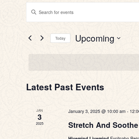
Events
Enter
Keyword.
Search
Search
for
Upcoming
And
Today
Events
Select
by
Views
date.
Keyword.
Navigation
Latest Past Events
JAN
January 3, 2025 @ 10:00 am
-
12:0
3
Stretch And Soothe
2025
Hivemind Livemind
Explicabo Rei